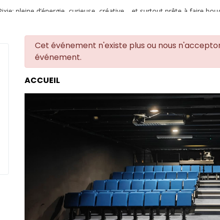
Pixie: pleine d’énergie, curieuse, créative… et surtout prête à faire bou
choses
danger
Cet événement n'existe plus ou nous n'acceptons
DÉCOUVREZ PIXIE
événement.
ACCUEIL