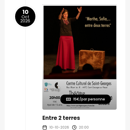
10
Oct
2026
15€/par personne
Entre 2 terres
10-10-2026
20:00